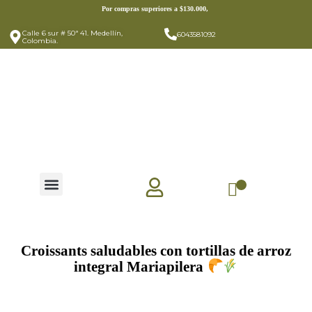
https://mariapilera.com/
Por compras superiores a $130.000,
Calle 6 sur # 50ª 41. Medellín,
6043581092
Colombia.
Croissants saludables con tortillas de arroz
integral Mariapilera