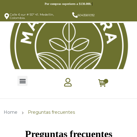
https://mariapilera.com/
Por compras superiores a $130.000,
Calle 6 sur # 50ª 41. Medellín,
6043581092
Colombia.
Home
Preguntas frecuentes
Preguntas frecuentes