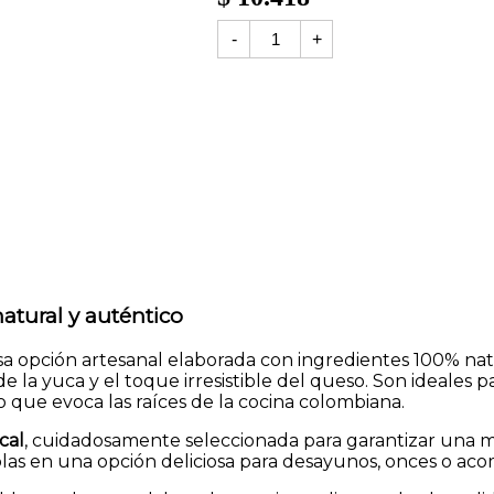
Arepa
-
+
de
yuca
y
queso
280gr.
Mariapilera
cantidad
atural y auténtico
sa opción artesanal elaborada con ingredientes 100% nat
e la yuca y el toque irresistible del queso. Son ideales
o que evoca las raíces de la cocina colombiana.
cal
, cuidadosamente seleccionada para garantizar una masa
olas en una opción deliciosa para desayunos, onces o aco