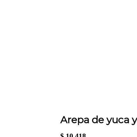
Arepa de yuca y
$
10.418