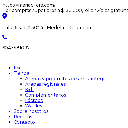
https://mariapilera.com/
Por compras superiores a $130.000,
el envío es gratuit
Calle 6 sur # 50ª 41. Medellín, Colombia.
6043581092
Inicio
Tienda
Arepas y productos de arroz integral
Arepas regionales
Kids
Complementarios
Lácteos
Waffles
Sobre nosotros
Recetas
Contacto