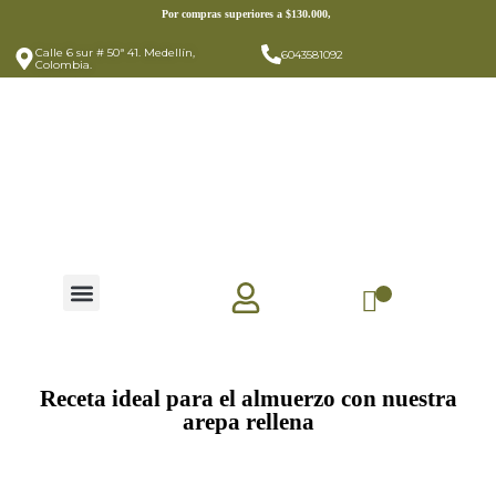
https://mariapilera.com/
Por compras superiores a $130.000,
Calle 6 sur # 50ª 41. Medellín,
6043581092
Colombia.
Receta ideal para el almuerzo con nuestra
arepa rellena