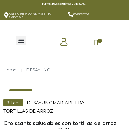
https://mariapilera.com/
Por compras superiores a $130.000,
Calle 6 sur # 50ª 41. Medellín,
6043581092
Colombia.
Home
DESAYUNO
22
May
# Tags
DESAYUNO
MARIAPILERA
TORTILLAS DE ARROZ
Croissants saludables con tortillas de arroz